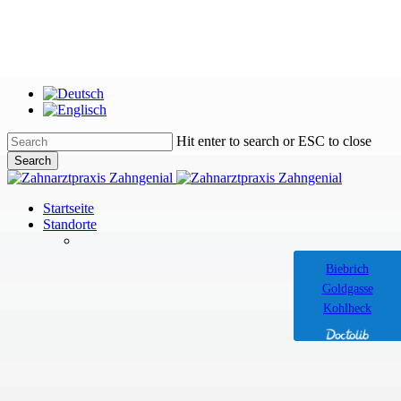
Skip
to
main
content
Hit enter to search or ESC to close
Search
Close
Search
Menu
Startseite
Standorte
Biebrich
Biebrich
Biebrich
Goldgasse
Goldgasse
Goldgasse
Kohlheck
Kohlheck
Kohlheck